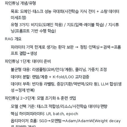
파인튜닝 개념/유형
목표: 도메인·태스크 성능 극대화(사전학습 지식 전이 + 소량 데이터
미세조정)
유형 3가지: 비지도(도메인 적응) / 지도(입력-레이블 학습) / 지시튜
닝(프롬프트 기반 수행 학습)
RAG 개요
파라미터 기억 한계로 생기는 환각 보완 → 청킹·인덱싱→검색→프롬
프트 결합→생성
파인튜닝 1단계: 데이터 준비
불균형 대응: 리샘플링(오버/언더/계층), 클리닝, 가중치 조정
데이터 분할: 랜덤/계층 + K-fold/LOO 교차검증
데이터 부족: 반자동 라벨링, 증강(치환/역번역/오타 등), LLM 합성(생
성→정제 반복)
파인튜닝 2~3단계: 모델 초기화 & 훈련 셋업
모델 선택 기준: 태스크 적합성/리소스/사전학습 데이터/편향
핵심 하이퍼파라미터: LR, batch, epoch
옵티마이저 흐름: SGD→모멘텀→Adam/AdamW(Weight decay