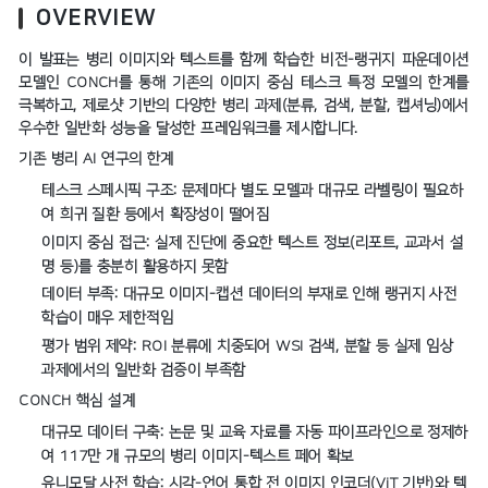
OVERVIEW
이 발표는 병리 이미지와 텍스트를 함께 학습한 비전-랭귀지 파운데이션
모델인 CONCH를 통해 기존의 이미지 중심 테스크 특정 모델의 한계를
극복하고, 제로샷 기반의 다양한 병리 과제(분류, 검색, 분할, 캡셔닝)에서
우수한 일반화 성능을 달성한 프레임워크를 제시합니다.
기존 병리 AI 연구의 한계
테스크 스페시픽 구조: 문제마다 별도 모델과 대규모 라벨링이 필요하
여 희귀 질환 등에서 확장성이 떨어짐
이미지 중심 접근: 실제 진단에 중요한 텍스트 정보(리포트, 교과서 설
명 등)를 충분히 활용하지 못함
데이터 부족: 대규모 이미지-캡션 데이터의 부재로 인해 랭귀지 사전
학습이 매우 제한적임
평가 범위 제약: ROI 분류에 치중되어 WSI 검색, 분할 등 실제 임상
과제에서의 일반화 검증이 부족함
CONCH 핵심 설계
대규모 데이터 구축: 논문 및 교육 자료를 자동 파이프라인으로 정제하
여 117만 개 규모의 병리 이미지-텍스트 페어 확보
유니모달 사전 학습: 시각-언어 통합 전 이미지 인코더(ViT 기반)와 텍