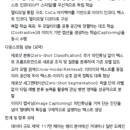
스트 인코더(GPT 스타일)를 우선적으로 독립 학습
멀티모달 통합 구조: CoCa 아키텍처를 기반으로 이미지 인코더, 텍스
트 인코더, 멀티모달 디코더로 구성
복합 학습 목표: 두 모달리티를 공통 공간에 정렬하는 대조 학습
(Contrastive)과 이미지 기반 캡션을 생성하는 학습(Captioning)을
동시 수행
다운스트림 성능 (요약)
제로샷 분류(Zero-Shot Classification): 추가 파인튜닝 없이 텍스
트 프롬프트만으로 새로운 조직 및 질환을 분류하며 기존 모델 압도
교차 모델 검색(Cross-modal Retrieval): 이미지와 텍스트를 동일
의미 공간에 두어 텍스트-이미지 상호 검색 정확도 대폭 향상
제로샷 세그멘테이션(Zero-Shot Segmentation): 픽셀 단위 라벨
없이 타일 레벨 분류 능력을 활용해 관심 병변 영역을 성공적으로 분
할
이미지 캡셔닝(Image Captioning): 파인튜닝을 거쳐 단순 진단을
넘어 형태학적 특징을 구체적으로 설명하는 텍스트 생성
한계 및 향후 과제
데이터 규모 제약: 117만 페어는 병리 분야에선 거대하나 일반 도메인