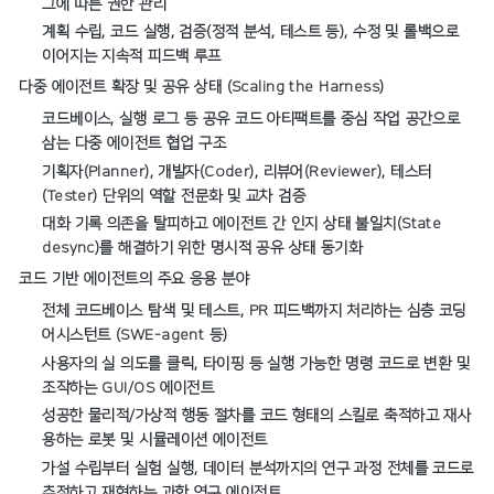
그에 따른 권한 관리
계획 수립, 코드 실행, 검증(정적 분석, 테스트 등), 수정 및 롤백으로
이어지는 지속적 피드백 루프
다중 에이전트 확장 및 공유 상태 (Scaling the Harness)
코드베이스, 실행 로그 등 공유 코드 아티팩트를 중심 작업 공간으로
삼는 다중 에이전트 협업 구조
기획자(Planner), 개발자(Coder), 리뷰어(Reviewer), 테스터
(Tester) 단위의 역할 전문화 및 교차 검증
대화 기록 의존을 탈피하고 에이전트 간 인지 상태 불일치(State
desync)를 해결하기 위한 명시적 공유 상태 동기화
코드 기반 에이전트의 주요 응용 분야
전체 코드베이스 탐색 및 테스트, PR 피드백까지 처리하는 심층 코딩
어시스턴트 (SWE-agent 등)
사용자의 실 의도를 클릭, 타이핑 등 실행 가능한 명령 코드로 변환 및
조작하는 GUI/OS 에이전트
성공한 물리적/가상적 행동 절차를 코드 형태의 스킬로 축적하고 재사
용하는 로봇 및 시뮬레이션 에이전트
가설 수립부터 실험 실행, 데이터 분석까지의 연구 과정 전체를 코드로
추적하고 재현하는 과학 연구 에이전트