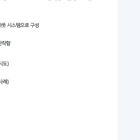
아웃 시스템으로 구성
안착함
시도)
사례)