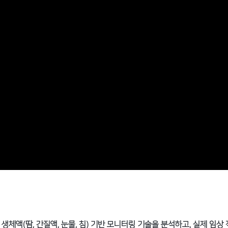
체액(땀, 간질액, 눈물, 침) 기반 모니터링 기술을 분석하고, 실제 임상 