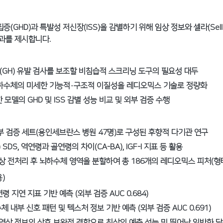
GHD)과 특발성 저신장(ISS)을 감별하기 위해 임상 정보와 셀라(Sella) 
결과를 제시합니다.
(GH) 유발 검사를 보조할 비침습적 스크리닝 도구의 필요성 대두
뇌하수체의 미세한 기능적·구조적 이질성을 레디오믹스 기술로 정량화
 모델의 GHD 및 ISS 감별 성능 비교 및 외부 검증 수행
외부 검증 세트(용인세브란스 병원 47명)로 구성된 후향적 다기관 연구
 SDS, 역연령과 골연령의 차이(CA-BA), IGF-I 지표 등 활용
I 영상 전처리 후 뇌하수체 영역을 분할하여 총 186개의 레디오믹스 피처(형태
)
 골연령 지연 지표 기반 예측 (외부 검증 AUC 0.684)
하수체 내부 신호 패턴 및 텍스처 정보 기반 예측 (외부 검증 AUC 0.691)
보와 영상 정보의 상호 보완적 결합으로 최상의 예측 성능 및 뛰어난 일반화 달성 