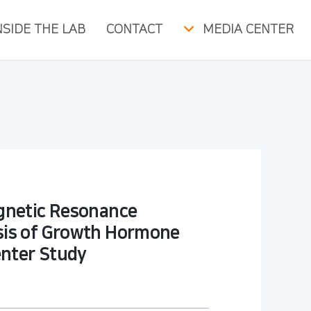
NSIDE THE LAB
CONTACT
MEDIA CENTER
agnetic Resonance
osis of Growth Hormone
enter Study