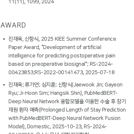
11(11), 1099, 2024
AWARD
진재욱, 신항식, 2025 KIEE Summer Conference
Paper Award, “Development of artificial
intelligence for predicting postoperative pain
based on preoperative biosignal”; RS-2024-
00423853;RS-2022-00141473, 2025-07-18
진재욱; 류가연; 심지훈; 신항식(Jaewook Jin; Gayeon
Ryu; Ji-Hoon Sim; Hangsik Shin), PubMedBERT-
Deep Neural Network 융합모델을 이용한 수술 후 장기
재원 환자 예측(Prolonged Length of Stay Prediction
with PubMedBERT-Deep Neural Network Fusion
Model), Domestic, 2025-10-23, RS-2024-